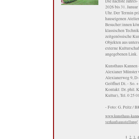
Die nächste Jahres-
2026 bis 31. Janua
Uhr. Der Termin pr
hauseigenen Atelie
Besucher:innen kön
klassischen Techni
zeitgenössische Ku
Objekten aus unters
externe Kulturschaf
angegebenen Link.
Kunsthaus Kannen –
Alexianer Münste
Alexianerweg 9, D
Geöffnet Di. - So. +
Kontakt: Dr. phil. 
Kultur), Tel. 0 25 
- Foto: G. Peitz / B
www.kunsthaus-kannen
verkaufsausstellung/
1
2
3