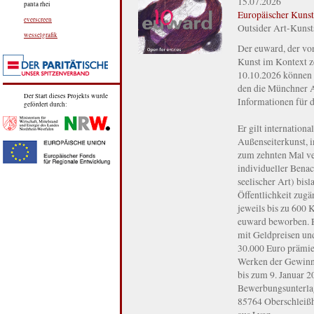
15.07.2026
panta rhei
Europäischer Kuns
everscreen
Outsider Art-Kunst
wesselgrafik
Der euward, der vo
Kunst im Kontext ze
10.10.2026 können 
den die Münchner Au
Der Start dieses Projekts wurde
Informationen für d
gefördert durch:
Er gilt internation
Außenseiterkunst, 
zum zehnten Mal ver
individueller Benac
seelischer Art) bis
Öffentlichkeit zug
jeweils bis zu 600
euward beworben. E
mit Geldpreisen un
30.000 Euro prämie
Werken der Gewinne
bis zum 9. Januar 2
Bewerbungsunterlag
85764 Oberschleißh