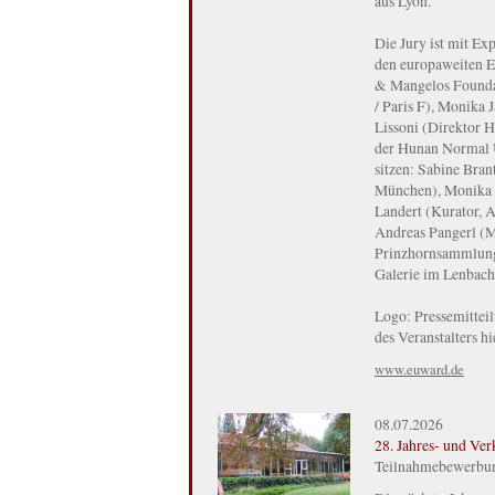
aus Lyon.
Die Jury ist mit Exp
den europaweiten Ei
& Mangelos Foundat
/ Paris F), Monika
Lissoni (Direktor H
der Hunan Normal U
sitzen: Sabine Bran
München), Monika J
Landert (Kurator, 
Andreas Pangerl (Ma
Prinzhornsammlung 
Galerie im Lenbac
Logo: Pressemittei
des Veranstalters hi
www.euward.de
08.07.2026
28. Jahres- und Ve
Teilnahmebewerbung