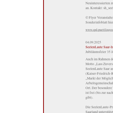
Neuinteressierten 
an. Kontakt: sh_se
© Flyer Veranstalte
Sonderinfoblatt hie
www.spd-puettlingen
04.09.2025
SeelenLaute Saar-I
Jubiläumsfeier 35 
Auch im Rahmen de
Motto „Lass Zuversi
SeelenLaute Saar a
(Kaiser-Friedrich-
„Markt der Möglichk
Arbeitsgemeinschaf
Ort. Der besondere 
ist frei (bis zur n
gibt).
Die SeelenLaute-Pr
Saarland unterstütz