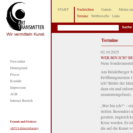
START
Nachrichten
Galerie
Mieten u
Termine
Wettbewerbe
Links
Termine
02.10.2025
WER BIN ICH? B
Newsletter
Neue Sonderausst
Hintergrund
Am Heidelberger S
Presse
Eröffnungstermin 1
Kontakt
ich? Bilder der Iden
Impressum
dazu ein und inform
AGB
zusammengefasst).
Interner Bereich
„Wer bin ich?“ – ei
stellen. Besonders 
geraten; zugleich k
Freunde und Förderer:
Krise werden. Es i
die auf die Kunst 
ARTUS-Künstlerkatalog