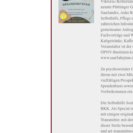
Viktoria (Köllertal
neunte Püttlinger G
Saarlandes, Anke Re
Selbsthilfe, Pflege
zahlreichen Infostä
gemeinsame Anlieg
Fachvorträge und W
Kaltgetränke, Kaffee
Veranstalter ist der
ÖPNV-Buslinien kan
www.saarfahrplan.d
Zu psychosozialer G
ihrem mit zwei Mit
vielfältigen Prospe
Spendenbasis sowi
Vorbeikommen ein. D
Die Selbsthilfe See
BKK. Als Special is
mit einigen origina
Transmitter, mit d
dieser Stelle beson
und art-transmitter