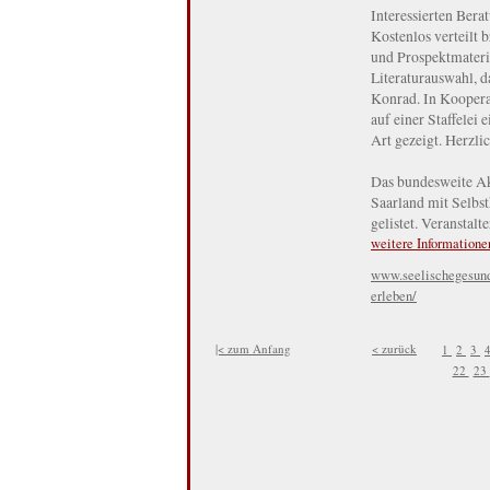
Interessierten Bera
Kostenlos verteilt
und Prospektmateria
Literaturauswahl, 
Konrad. In Kooper
auf einer Staffelei
Art gezeigt. Herzli
Das bundesweite Ak
Saarland mit Selbs
gelistet. Veranstal
weitere Informatione
www.seelischegesundh
erleben/
|< zum Anfang
< zurück
1
2
3
22
23