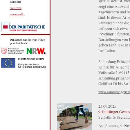
spezialisiert ist, v
panta rhei
zeigt eine Auswahl 
everscreen
Tagebüchern und bes
wesselgrafik
sind. In diesen Arb
Künstler*innen die S
befassen sich etwa 
Psychiatrie führten
Darstellungen von
Der Start dieses Projekts wurde
gefördert durch:
geben Einblicke in 
Institution.
Sammlung Prinzho
Klinik für Allgemei
Voßstraße 2, 69115
sammlung.prinzhor
Geöffnet Di bis So
www.sammlung-prinzh
23.09.2025
9. Püttlinger Gesund
Selbsthilfe SeelenL
Am Sonntag, 9. Nov