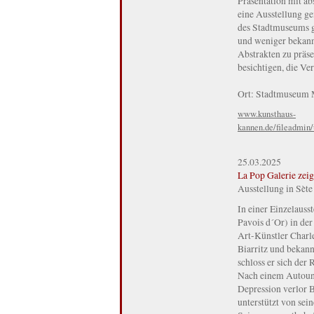
Präsentation mit a
eine Ausstellung g
des Stadtmuseums g
und weniger bekannt
Abstrakten zu präse
besichtigen, die Ver
Ort: Stadtmuseum M
www.kunsthaus-
kannen.de/fileadmin
25.03.2025
La Pop Galerie zei
Ausstellung in Sète
In einer Einzelauss
Pavois d´Or) in der
Art-Künstler Charl
Biarritz und bekan
schloss er sich der
Nach einem Autounf
Depression verlor B
unterstützt von sei