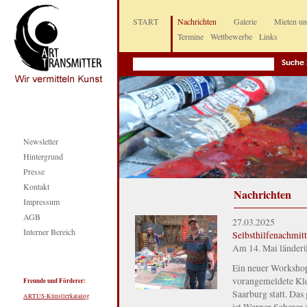
START
Nachrichten
Galerie
Mieten u
Termine
Wettbewerbe
Links
Newsletter
Hintergrund
Presse
Kontakt
Nachrichten
Impressum
AGB
27.03.2025
Interner Bereich
Selbsthilfenachm
Am 14. Mai länder
Ein neuer Workshop
vorangemeldete Kle
Freunde und Förderer:
Saarburg statt. D
ARTUS-Künstlerkatalog
ist Werner Scherer 