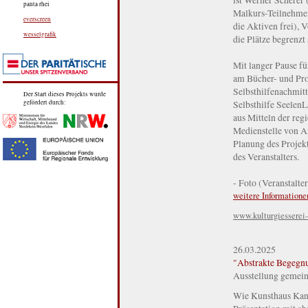
panta rhei
Malkurs-Teilnehmen
everscreen
die Aktiven frei), 
wesselgrafik
die Plätze begrenzt
Mit langer Pause f
am Bücher- und Pro
Selbsthilfenachmitt
Der Start dieses Projekts wurde
Selbsthilfe Seelen
gefördert durch:
aus Mitteln der re
Medienstelle von Ar
Planung des Projek
des Veranstalters.
- Foto (Veranstalt
weitere Informatione
www.kulturgiesserei-
26.03.2025
"Abstrakte Begegn
Ausstellung gemei
Wie Kunsthaus Kanne