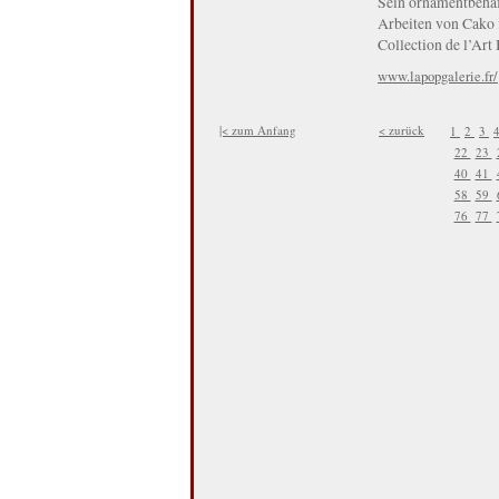
Sein ornamentbehafte
Arbeiten von Cako 
Collection de l’Art
www.lapopgalerie.fr/
|< zum Anfang
< zurück
1
2
3
22
23
40
41
58
59
76
77