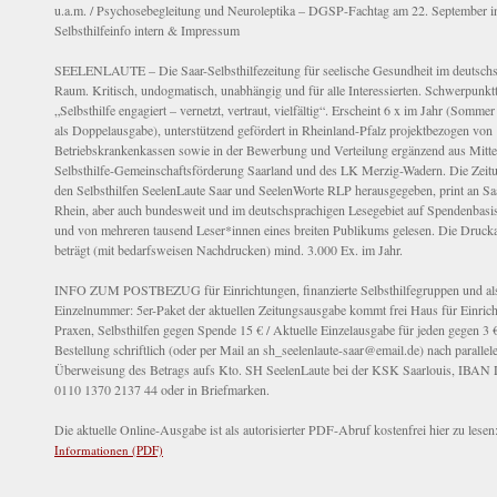
u.a.m. / Psychosebegleitung und Neuroleptika – DGSP-Fachtag am 22. September in
Selbsthilfeinfo intern & Impressum
SEELENLAUTE – Die Saar-Selbsthilfezeitung für seelische Gesundheit im deutsch
Raum. Kritisch, undogmatisch, unabhängig und für alle Interessierten. Schwerpunk
„Selbsthilfe engagiert – vernetzt, vertraut, vielfältig“. Erscheint 6 x im Jahr (Somme
als Doppelausgabe), unterstützend gefördert in Rheinland-Pfalz projektbezogen von
Betriebskrankenkassen sowie in der Bewerbung und Verteilung ergänzend aus Mitt
Selbsthilfe-Gemeinschaftsförderung Saarland und des LK Merzig-Wadern. Die Zeit
den Selbsthilfen SeelenLaute Saar und SeelenWorte RLP herausgegeben, print an Sa
Rhein, aber auch bundesweit und im deutschsprachigen Lesegebiet auf Spendenbasis 
und von mehreren tausend Leser*innen eines breiten Publikums gelesen. Die Druck
beträgt (mit bedarfsweisen Nachdrucken) mind. 3.000 Ex. im Jahr.
INFO ZUM POSTBEZUG für Einrichtungen, finanzierte Selbsthilfegruppen und al
Einzelnummer: 5er-Paket der aktuellen Zeitungsausgabe kommt frei Haus für Einric
Praxen, Selbsthilfen gegen Spende 15 € / Aktuelle Einzelausgabe für jeden gegen 3 
Bestellung schriftlich (oder per Mail an sh_seelenlaute-saar@email.de) nach parallel
Überweisung des Betrags aufs Kto. SH SeelenLaute bei der KSK Saarlouis, IBAN
0110 1370 2137 44 oder in Briefmarken.
Die aktuelle Online-Ausgabe ist als autorisierter PDF-Abruf kostenfrei hier zu lesen
Informationen (PDF)