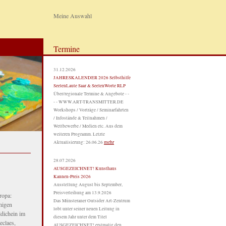
Meine Auswahl
Termine
31.12.2026
JAHRESKALENDER 2026 Selbsthilfe
SeelenLaute Saar & SeelenWorte RLP
Über/regionale Termine & Angebote - -
- - WWW.ART-TRANSMITTER.DE
Workshops / Vorträge / Seminarfahrten
/ Infostände & Teilnahmen /
Wettbewerbe / Medien etc. Aus dem
weiteren Programm. Letzte
mehr
Aktualisierung: 26.06.26
28.07.2026
AUSGEZEICHNET! Kunsthaus
Kannen-Preis 2026
Ausstellung August bis September,
Preisverleihung am 13.9.2026
ropa:
Das Münsteraner Outsider Art-Zentrum
higen
lobt unter seiner neuen Leitung in
ldichein im
diesem Jahr unter dem Titel
eclaes,
AUSGEZEICHNET! erstmalig den