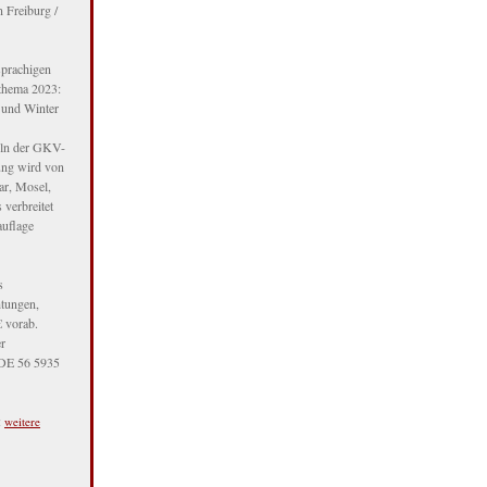
 Freiburg /
sprachigen
tthema 2023:
r und Winter
eln der GKV-
ung wird von
ar, Mosel,
verbreitet
auflage
s
htungen,
€ vorab.
er
 DE 56 5935
:
weitere