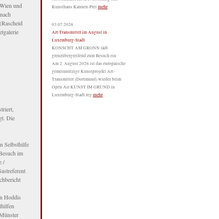
t Wien und
mehr
Kunsthaus Kannen-Prei
 nach
 (Rascheid
03.07.2026
tgalerie
Art-Transmitter im August in
Luxemburg-Stadt
KONSCHT AM GRONN lädt
grenzübergreifend zum Besuch ein
Am 2. August 2026 ist das europäische
gemeinnützige Kunstprojekt Art-
Transmitter (Dortmund) wieder beim
Open Air KUNST IM GRUND in
mehr
Luxemburg-Stadt reg
riert,
gt. Die
 Selbsthilfe
-Besuch im
 /
astreferent
chbericht
an Hoddis
hilfen
 Münster