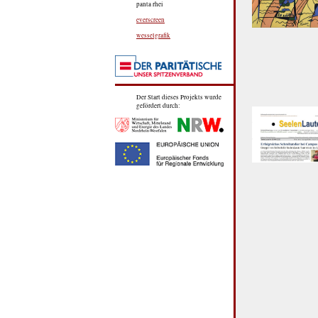
panta rhei
everscreen
wesselgrafik
Der Start dieses Projekts wurde
gefördert durch: