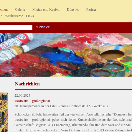
ichten
Galerie
Mieten und Kaufen
Künstler
Partner
ne
Wettbewerbe
Links
Nachrichten
22.06.2023
westwärts – großregional
30. Kunstparcours in der Eifel. Renata Linnhoff stellt 50 Werke aus
Schönecken (Eifel). Im zweiten Teil der vierteiligen Ausstellungsreihe "Kompass Eu
westwärts – großregional" geben sich sieben Kunstschaffende aus der Deutschsprac
Gemeinschaft Belgiens, aus Luxemburg, Rheinland-Pfalz und dem Saarland ein Stel
Eifeler Burgflecken Schönecken. Vom 18. Juni bis 23. Juli 2023 stellen Roland Grot