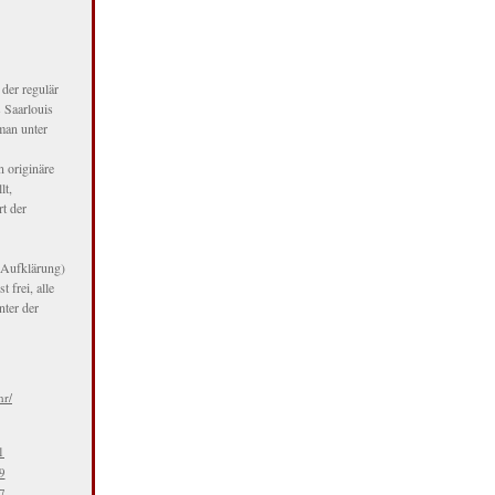
der regulär
s Saarlouis
man unter
n originäre
lt,
rt der
 Aufklärung)
 frei, alle
nter der
hr/
1
9
7