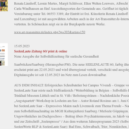
Renata Linnhoff, Leonie Mertes, Margit Schlösser, Ellen Welten-Louwers, Albrech
Carla Windhausen an fünf Ausstellungsorten der Gemeinde aus. Geöffnet ist täglich
Vereinbarung unter Tel. 06553 3389, der Eintritt ist frei. Künstlerin Renata Linnhoff
und Luxemburg) ist mit ausgewählten Arbeiten auch in der Art-Transmitter.de-Interne
vertreten. In Schönecken zeigt sie in der Burgkapelle neuste Werke.
www.art-transmitter.de/index.php?tp=303&artist=150
15.05.2023
SeelenLaute-Zeitung 60/ print & online
Neue Ausgabe der Selbsthilfezeitung für seelische Gesundheit
Saarbrücken/Saarburg (Herausgeber-PM). Die neue SEELENLAUTE 60, farbig illust
erscheint print am 22.05.2023 und wird überregional verteilt, verschickt und ausgele
Digitalausgabe ist seit 12.05.2023 im Netz zum Lesen downloadbar.
AUS DEM INHALT: Erfolgreiches Schreibatelier bei Campus Vivendi – Gruppe von
SeelenLaute Saar reiste nach Südfrankreich / Weiterbildung in Belgien – Selbsthilfe
Trinkhall Museum Lüttich und in St. Vith / Befreiungstränen – Nachdenkliche Poesie
„Angstquartett“-Workshop in Losheim am See – Autor Roland Rosinus am 1. Juni G
bei SeelenLaute Saar – Expressives Malen nach Livemusik zum Thema Freude – Na
zum Selbsthilfenachmittag im MGH Kulturgießerei Saarburg / MuSeele Göppingen.
Ungewöhnliches im Dachgeschoss – Beitrag übers Psychiatriemuseum, zu Jakob v
und zur Zeitschrift „Seelenpresse“ / Aus dem weiteren Jahresprogramm 2023 (Selbst
SeelenWorte RLP & SeelenLaute Saar): Bad Ems, Schwalbach, Trier, Neunkirchen,