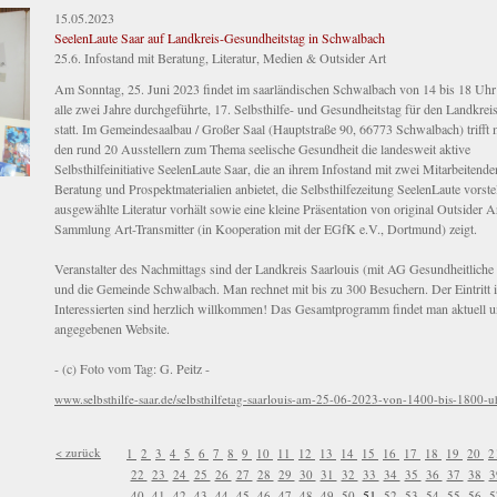
15.05.2023
SeelenLaute Saar auf Landkreis-Gesundheitstag in Schwalbach
25.6. Infostand mit Beratung, Literatur, Medien & Outsider Art
Am Sonntag, 25. Juni 2023 findet im saarländischen Schwalbach von 14 bis 18 Uhr 
alle zwei Jahre durchgeführte, 17. Selbsthilfe- und Gesundheitstag für den Landkrei
statt. Im Gemeindesaalbau / Großer Saal (Hauptstraße 90, 66773 Schwalbach) trifft 
den rund 20 Ausstellern zum Thema seelische Gesundheit die landesweit aktive
Selbsthilfeinitiative SeelenLaute Saar, die an ihrem Infostand mit zwei Mitarbeitende
Beratung und Prospektmaterialien anbietet, die Selbsthilfezeitung SeelenLaute vorstel
ausgewählte Literatur vorhält sowie eine kleine Präsentation von original Outsider A
Sammlung Art-Transmitter (in Kooperation mit der EGfK e.V., Dortmund) zeigt.
Veranstalter des Nachmittags sind der Landkreis Saarlouis (mit AG Gesundheitliche
und die Gemeinde Schwalbach. Man rechnet mit bis zu 300 Besuchern. Der Eintritt ist
Interessierten sind herzlich willkommen! Das Gesamtprogramm findet man aktuell u
angegebenen Website.
- (c) Foto vom Tag: G. Peitz -
www.selbsthilfe-saar.de/selbsthilfetag-saarlouis-am-25-06-2023-von-1400-bis-1800-u
< zurück
1
2
3
4
5
6
7
8
9
10
11
12
13
14
15
16
17
18
19
20
2
22
23
24
25
26
27
28
29
30
31
32
33
34
35
36
37
38
3
51
40
41
42
43
44
45
46
47
48
49
50
52
53
54
55
56
5