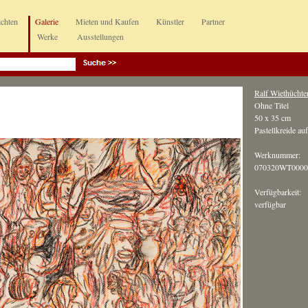
ichten
Galerie
Mieten und Kaufen
Künstler
Partner
Werke
Ausstellungen
Ralf Wiethüchte
Ohne Titel
50 x 35 cm
Pastellkreide au
Werknummer:
070320WT0000
Verfügbarkeit:
verfügbar