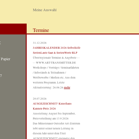
Meine Auswahl
Termine
r
31.12.2026
JAHRESKALENDER 2026 Selbsthilfe
SeelenLaute Saar & SeelenWorte RLP
Über/regionale Termine & Angebote - -
f Papier
- - WWW.ART-TRANSMITTER.DE
Workshops / Vorträge / Seminarfahrten
/ Infostände & Teilnahmen /
7
Wettbewerbe / Medien etc. Aus dem
weiteren Programm. Letzte
mehr
Aktualisierung: 26.06.26
28.07.2026
AUSGEZEICHNET! Kunsthaus
Kannen-Preis 2026
Ausstellung August bis September,
Preisverleihung am 13.9.2026
Das Münsteraner Outsider Art-Zentrum
lobt unter seiner neuen Leitung in
diesem Jahr unter dem Titel
AUSGEZEICHNET! erstmalig den