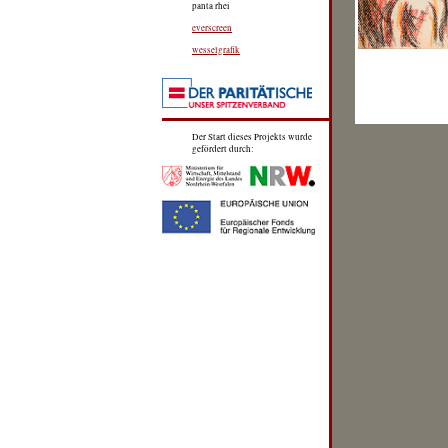
panta rhei
everscreen
wesselgrafik
Der Start dieses Projekts wurde
gefördert durch: