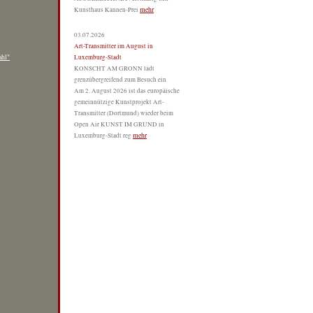
mehr
Kunsthaus Kannen-Prei
03.07.2026
Art-Transmitter im August in
hl"
Luxemburg-Stadt
KONSCHT AM GRONN lädt
grenzübergreifend zum Besuch ein
Am 2. August 2026 ist das europäische
gemeinnützige Kunstprojekt Art-
Transmitter (Dortmund) wieder beim
Open Air KUNST IM GRUND in
mehr
Luxemburg-Stadt reg