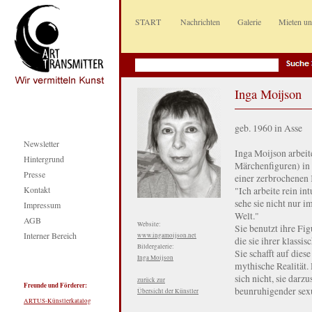
START
Nachrichten
Galerie
Mieten u
Inga Moijson
geb. 1960 in Asse
Newsletter
Inga Moijson arbeit
Hintergrund
Märchenfiguren) in e
Presse
einer zerbrochenen 
Kontakt
"Ich arbeite rein int
sehe sie nicht nur i
Impressum
Welt."
AGB
Website:
Sie benutzt ihre Fi
Interner Bereich
www.ingamoijson.net
die sie ihrer klass
Bildergalerie:
Sie schafft auf dies
Inga Moijson
mythische Realität. 
sich nicht, sie darz
zurück zur
Freunde und Förderer:
beunruhigender sexu
Übersicht der Künstler
ARTUS-Künstlerkatalog