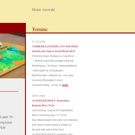
Meine Auswahl
Termine
31.12.2026
JAHRESKALENDER 2026 Selbsthilfe
SeelenLaute Saar & SeelenWorte RLP
Über/regionale Termine & Angebote - -
- - WWW.ART-TRANSMITTER.DE
Workshops / Vorträge / Seminarfahrten
/ Infostände & Teilnahmen /
Wettbewerbe / Medien etc. Aus dem
weiteren Programm. Letzte
mehr
Aktualisierung: 26.06.26
28.07.2026
AUSGEZEICHNET! Kunsthaus
Kannen-Preis 2026
Ausstellung August bis September,
Preisverleihung am 13.9.2026
nLaute 76 -
Das Münsteraner Outsider Art-Zentrum
regional
lobt unter seiner neuen Leitung in
s PDF
diesem Jahr unter dem Titel
AUSGEZEICHNET! erstmalig den