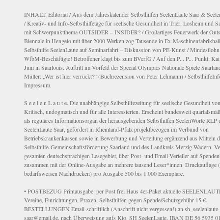
INHALT: Editorial / Aus dem Jahreskalender Selbsthilfen SeelenLaute Saar & See
/ Kreativ- und Info-Selbsthilfetage für seelische Gesundheit in Trier, Losheim und 
mit Schwerpunktthema OUTSIDER – INSIDER? / Großartiges Feuerwerk der Outsi
Biennale in Hengelo mit über 2000 Werken zog Tausende in Ex-Maschinenfabrikhall
Selbsthilfe SeelenLaute auf Seminarfahrt – Diskussion von PE-Kunst / Mindestlohn
WfbM-Beschäftigte! Betroffener klagt bis zum BVerfG / Auf den P... P... Punkt: Ka
Juni in Saarlouis. Auftritt im Vorfeld der Special Olympics Nationale Spiele Saarlan
Müller: „Wer ist hier verrückt?“ (Buchrezension von Peter Lehmann) / SelbsthilfeInf
Impressum.
S e e l e n L a u t e. Die unabhängige Selbsthilfezeitung für seelische Gesundheit von
Kritisch, undogmatisch und für alle Interessierten. Erscheint bundesweit quartalsmäß
als reguläres Informationsorgan der herausgebenden Selbsthilfen SeelenWorte RLP
SeelenLaute Saar, gefördert in Rheinland-Pfalz projektbezogen im Verbund von
Betriebskrankenkassen sowie in Bewerbung und Verteilung ergänzend aus Mitteln
Selbsthilfe-Gemeinschaftsförderung Saarland und des Landkreis Merzig-Wadern. Ve
gesamten deutschsprachigen Lesegebiet, über Post- und Email-Verteiler auf Spenden
zusammen mit der Online-Ausgabe an mehrere tausend Leser*innen. Druckauflage (
bedarfsweisen Nachdrucken) pro Ausgabe 500 bis 1.000 Exemplare.
• POSTBEZUG Printausgabe: per Post frei Haus 4er-Paket aktuelle SEELENLAUT
Vereine, Einrichtungen, Praxen, Selbsthilfen gegen Spende/Schutzgebühr 15 €.
BESTELLUNGEN Email-schriftlich (Anschrift nicht vergessen!) an sh_seelenlaute-
saar@email.de, nach Überweisung aufs Kto. SH SeelenLaute, IBAN DE 56 5935 0