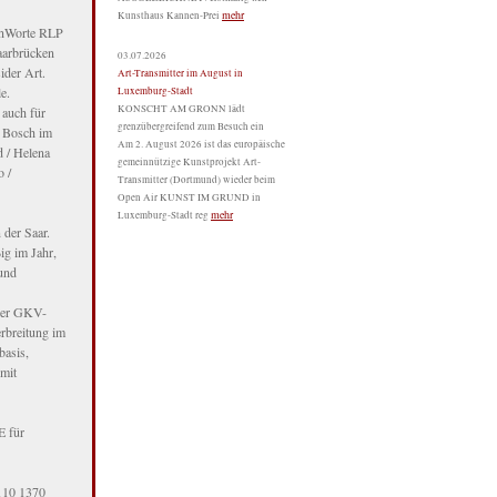
mehr
Kunsthaus Kannen-Prei
lenWorte RLP
Saarbrücken
03.07.2026
der Art.
Art-Transmitter im August in
e.
Luxemburg-Stadt
KONSCHT AM GRONN lädt
 auch für
grenzübergreifend zum Besuch ein
i Bosch im
Am 2. August 2026 ist das europäische
d / Helena
gemeinnützige Kunstprojekt Art-
o /
Transmitter (Dortmund) wieder beim
Open Air KUNST IM GRUND in
mehr
Luxemburg-Stadt reg
 der Saar.
ig im Jahr,
 und
 der GKV-
rbreitung im
basis,
mit
E für
110 1370