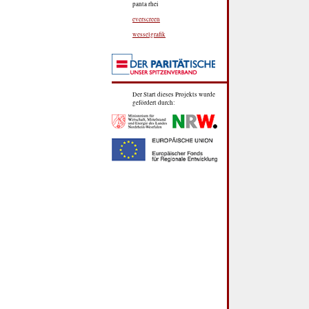
panta rhei
everscreen
wesselgrafik
Der Start dieses Projekts wurde
gefördert durch: