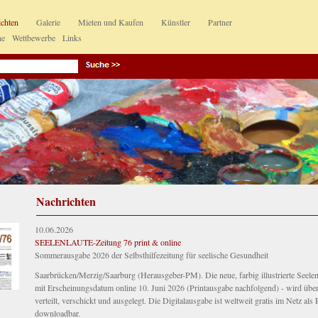
ichten
Galerie
Mieten und Kaufen
Künstler
Partner
ne
Wettbewerbe
Links
Nachrichten
10.06.2026
SEELENLAUTE-Zeitung 76 print & online
Sommerausgabe 2026 der Selbsthilfezeitung für seelische Gesundheit
Saarbrücken/Merzig/Saarburg (Herausgeber-PM). Die neue, farbig illustrierte Seele
mit Erscheinungsdatum online 10. Juni 2026 (Printausgabe nachfolgend) - wird über
verteilt, verschickt und ausgelegt. Die Digitalausgabe ist weltweit gratis im Netz al
downloadbar.