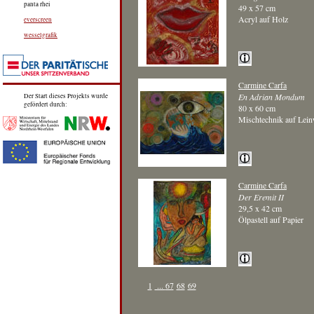
panta rhei
49 x 57 cm
Acryl auf Holz
everscreen
wesselgrafik
Carmine Carfa
En Adrian Mondum
Der Start dieses Projekts wurde
gefördert durch:
80 x 60 cm
Mischtechnik auf Lei
Carmine Carfa
Der Eremit II
29,5 x 42 cm
Ölpastell auf Papier
1
...
67
68
69