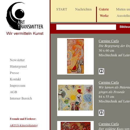
START
Nachrichten
Galerie
Mieten u
Werke
Ausstell
Carmine Carfa
Die Begegnung der En
30 x 60 cm
Mischtechnik auf Lei
Newsletter
Hintergrund
Presse
Kontakt
Carmine Carfa
Impressum
Wir kamen als Patient
AGB
gingen als Freunde
84 x 55 cm
Interner Bereich
Mischtechnik auf Lei
Freunde und Förderer:
Carmine Carfa
ARTUS-Künstlerkatalog
Der goldene Kuss von 