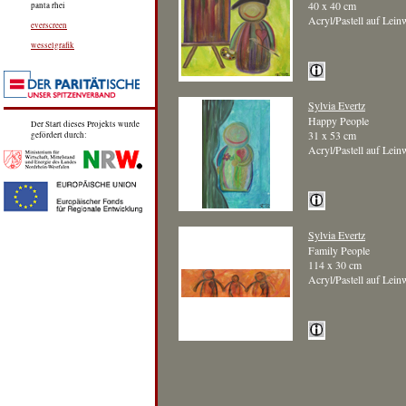
40 x 40 cm
panta rhei
Acryl/Pastell auf Lei
everscreen
wesselgrafik
Sylvia Evertz
Happy People
Der Start dieses Projekts wurde
31 x 53 cm
gefördert durch:
Acryl/Pastell auf Lei
Sylvia Evertz
Family People
114 x 30 cm
Acryl/Pastell auf Lei