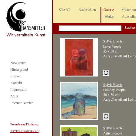
START
Nachrichten
Galerie
Mieten u
Werke
Ausstell
Sylvia Evertz
Love People
45 x 59 cm
Acryl/Pastell auf Lei
Newsletter
Hintergrund
Presse
Kontakt
Sylvia Evertz
Impressum
Holiday People
50 x 50 cm
AGB
Acryl/Pastell auf Lei
Interner Bereich
Freunde und Förderer:
Sylvia Evertz
ARTUS-Künstlerkatalog
Artist People