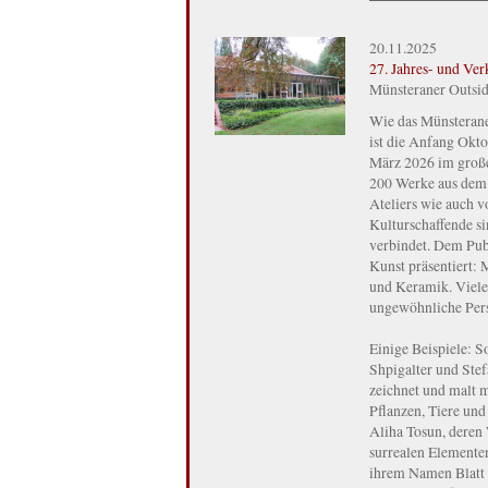
20.11.2025
27. Jahres- und Ve
Münsteraner Outsid
Wie das Münsteran
ist die Anfang Okto
März 2026 im große
200 Werke aus dem 
Ateliers wie auch 
Kulturschaffende si
verbindet. Dem Pub
Kunst präsentiert: 
und Keramik. Vieles
ungewöhnliche Pers
Einige Beispiele: S
Shpigalter und Stefa
zeichnet und malt m
Pflanzen, Tiere und
Aliha Tosun, deren
surrealen Elementen
ihrem Namen Blatt u