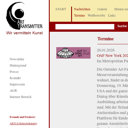
START
Nachrichten
Galerie
Mieten u
Termine
Wettbewerbe
Links
Termine
26.01.2026
OAF New York 20
Newsletter
Im Metropolitan Pa
Hintergrund
Die Outsider Art Fa
Presse
Messeveranstaltung 
Kontakt
widmet, findet in d
Impressum
Donnerstag, 19. Mär
AGB
USA und der ganzen
Dialog über Künstle
Interner Bereich
Ausbildung arbeiten
sind. Mit der Teil
Atelierstudios und
Freunde und Förderer:
Plattform für Entd
genaue Ausstellerli
ARTUS-Künstlerkatalog