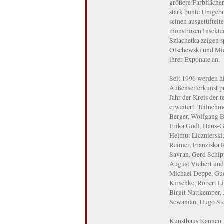
größere Farbflächen
stark bunte Umgebu
seinen ausgetüftelt
monströsen Insekte
Szlachetka zeigen s
Olschewski und Mic
ihrer Exponate an.
Seit 1996 werden hi
Außenseiterkunst p
Jahr der Kreis der
erweitert. Teilneh
Berger, Wolfgang B
Erika Godl, Hans-G
Helmut Licznierski
Reimer, Franziska
Savran, Gerd Schipp
August Viebert und
Michael Deppe, Gud
Kirschke, Robert L
Birgit Nattkemper, 
Sewanian, Hugo Stef
Kunsthaus Kannen