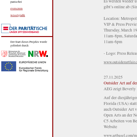
Es werden wieder üb
panta rhei
gibt’s online ab (S
everscreen
wesselgrafik
Location: Metropol
VIP & Press Previe
Thursday, March 19
11am-8pm, Saturda
11am-6pm
Der Start dieses Projekts wurde
gefördert durch:
- Logo: Press Releas
www.outsiderartfair
27.11.2025
Outsider Art auf d
AEG zeigt Beverly
Auf der diesjährige
Florida (USA) statt
auch Outsider Art v
Open Arts an der Ne
C5 Arbeiten von Be
Website
www.artbasel.com/m