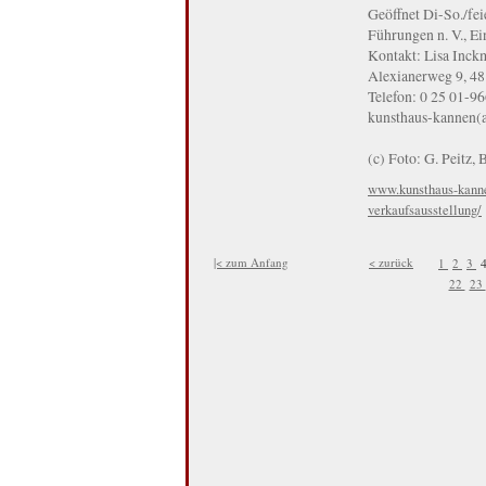
Geöffnet Di-So./fe
Führungen n. V., Ein
Kontakt: Lisa Inck
Alexianerweg 9, 4
Telefon: 0 25 01-9
kunsthaus-kannen(a
(c) Foto: G. Peitz,
www.kunsthaus-kannen
verkaufsausstellung/
|< zum Anfang
< zurück
1
2
3
22
23