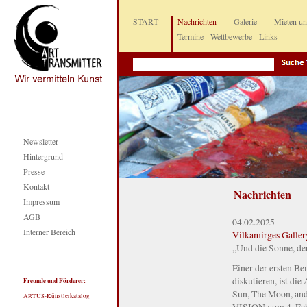
START
Nachrichten
Galerie
Mieten u
Termine
Wettbewerbe
Links
Newsletter
Hintergrund
Presse
Kontakt
Nachrichten
Impressum
AGB
04.02.2025
Interner Bereich
Vilkamirges Galler
„Und die Sonne, der
Einer der ersten Be
diskutieren, ist die
Freunde und Förderer:
Sun, The Moon, and 
ARTUS-Künstlerkatalog
VISION vom 4. Febr