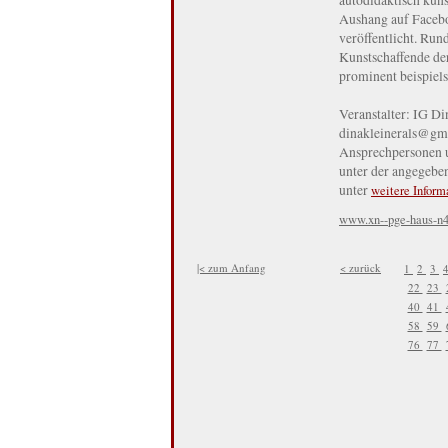
Aushang auf Facebo
veröffentlicht. Run
Kunstschaffende der
prominent beispiels
Veranstalter: IG Di
dinakleinerals@gma
Ansprechpersonen u
unter der angegebe
unter
weitere Inform
www.xn--pge-haus-n4
|< zum Anfang
< zurück
1
2
3
22
23
40
41
58
59
76
77