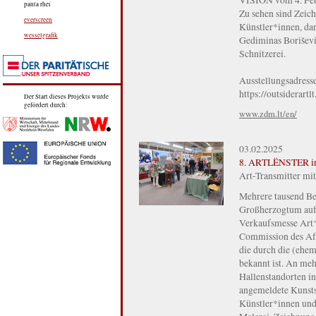
panta rhei
Zu sehen sind Zeic
everscreen
Künstler*innen, dar
wesselgrafik
Gediminas Boriševič
Schnitzerei.
Ausstellungsadress
https://outsiderartl
Der Start dieses Projekts wurde
gefördert durch:
www.zdm.lt/en/
03.02.2025
8. ARTLËNSTER in
Art-Transmitter mit
Mehrere tausend B
Großherzogtum auf 
Verkaufsmesse Art‘L
Commission des Affa
die durch die (eh
bekannt ist. An me
Hallenstandorten in
angemeldete Kunsts
Künstler*innen und