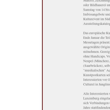
Malerei, Zeichnung
oder Bildhauerei un
Samstag von 14 bis
Imbissangebote und
Kulturevent im Süd
Ausstellungskatalog
Das europäische Ku
Ende Januar die Te
Messetagen präsent
ausgewählte Origin
mitnehmen. Gezeigt
ohne Handicaps. Vo
Neupel (München), 
(Saarbrücken), sel
"musikalischen" Aq
Kunstpostkarten sei
Interessierten vor
Culturel in Junglin
Alle Interessierte
Luxemburg eingela
sich Verbindungen u
Jahre stattfindende