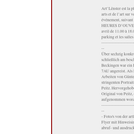
Art’Lënster est la 
arts et de l’art sur 
événement, suivan
HEURES D’OUVERTUR
avril de 11.00 à 1
parking et les salle
---------------------
--
Über sechzig konkr
schließlich am besc
Beckingen war ein 
7AU angereist. Als 
Arbeiten von Günter
stringenten Portra
Peitz. Hervorgehob
Original von Peitz,
aufgenommen word
---------------------
--
- Foto/s von der ar
Flyer mit Hinweisin
abruf- und ausdruc