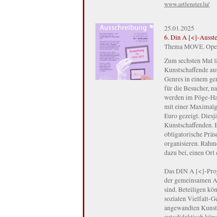
www.artlenster.lu/
25.01.2025
6. Din A [<]-Ausst
Thema MOVE. Open C
Zum sechsten Mal lä
Kunstschaffende au
Genres in einem ge
für die Besucher, n
werden im Pöge-Haus
mit einer Maximal
Euro gezeigt. Diesj
Kunstschaffenden. E
obligatorische Präs
organisieren. Rahm
dazu bei, einen Ort
Das DIN A [<]-Proj
der gemeinsamen Aus
sind. Beteiligen kön
sozialen Vielfalt-G
angewandten Kunst,
autodidaktisch künst