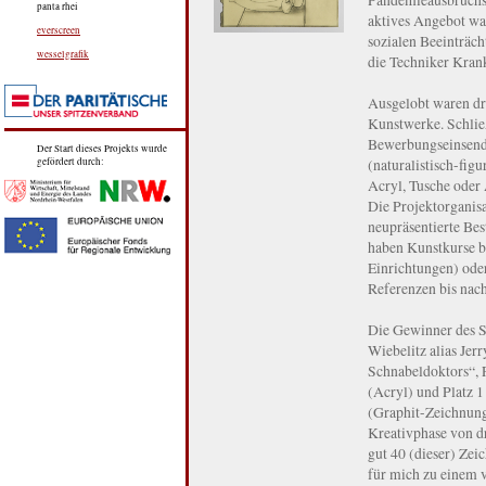
panta rhei
aktives Angebot w
everscreen
sozialen Beeinträc
wesselgrafik
die Techniker Kran
Ausgelobt waren dre
Kunstwerke. Schließ
Bewerbungseinsendu
Der Start dieses Projekts wurde
(naturalistisch-figu
gefördert durch:
Acryl, Tusche oder
Die Projektorganisa
neupräsentierte Bes
haben Kunstkurse be
Einrichtungen) oder
Referenzen bis nach
Die Gewinner des S
Wiebelitz alias Jer
Schnabeldoktors“, P
(Acryl) und Platz 1
(Graphit-Zeichnung
Kreativphase von dr
gut 40 (dieser) Zei
für mich zu einem v