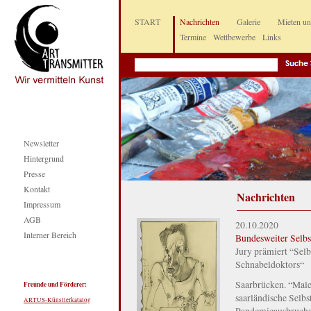
START
Nachrichten
Galerie
Mieten u
Termine
Wettbewerbe
Links
Newsletter
Hintergrund
Presse
Kontakt
Nachrichten
Impressum
AGB
20.10.2020
Interner Bereich
Bundesweiter Selbst
Jury prämiert “Selb
Schnabeldoktors“
Saarbrücken. “Malen
Freunde und Förderer:
saarländische Selbs
ARTUS-Künstlerkatalog
Pandemieausbruchs 